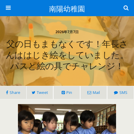
南陽幼稚園
2026年7月7日
父の日もまもなくです！年長さ
んははじき絵をしていました。
パスと絵の具でチャレンジ！
Share
Tweet
Pin
Mail
SMS