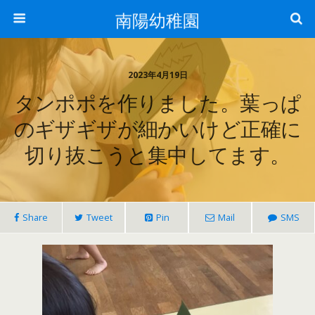
南陽幼稚園
2023年4月19日
タンポポを作りました。葉っぱ
のギザギザが細かいけど正確に
切り抜こうと集中してます。
Share
Tweet
Pin
Mail
SMS