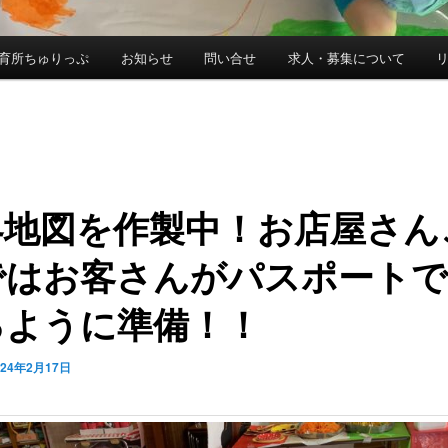
育所ちゅりっぷ
お知らせ
問い合せ
求人・募集について
界地図を作製中！お店屋さん
ではお客さんがパスポートで
るように準備！！
024年2月17日