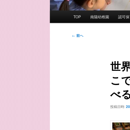
メ
TOP
南陽幼稚園
認可保
イ
ン
メ
投
←
前へ
ニ
稿
ュ
ナ
ー
ビ
世
ゲ
ー
こ
シ
ョ
べ
ン
投稿日時:
2