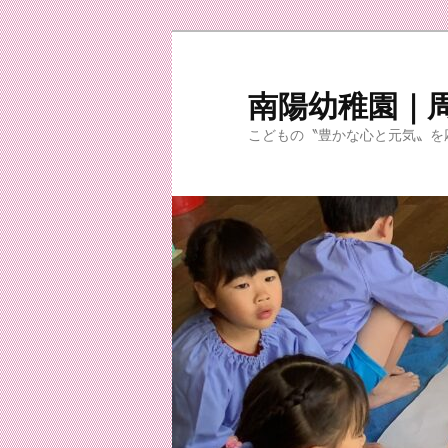
メ
イ
ン
南陽幼稚園｜
コ
こどもの〝豊かな心と元気〟を
ン
テ
ン
ツ
へ
移
動