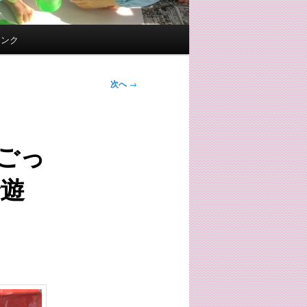
リンク
次へ
→
ごっ
遊