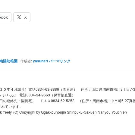
book
X
南陽幼稚園
作成者:
yasunari
パーマリンク
年４月認可）電話0834-63-8886（園直通） 住所：山口県周南市福川3丁目7-30 
っぷ 電話0834-34-9663（保育部直通）
日休日の連絡先・園長宅） ＦＡＸ0834-62-5252 （住所：周南市福川中市町6-27
されています。
ink freely. (C) Copyrighi by Ggakkouhoujin Shinpuku-Gakuen Nanyou Youchien