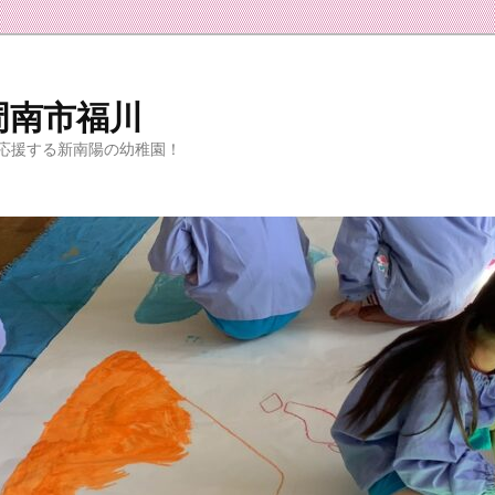
周南市福川
応援する新南陽の幼稚園！