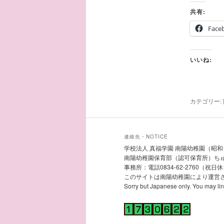
共有:
Face
いいね:
カテゴリー:
連絡先・NOTICE
学校法人 真福学園 南陽幼稚園（昭和３０
南陽幼稚園保育部（認可保育所）ちゅうり
事務所：電話0834-62-2760（祝
このサイトは南陽幼稚園により運営
Sorry but Japanese only. You may l