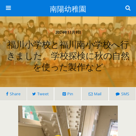
南陽幼稚園
2024年11月9日
福川小学校と福川南小学校へ行
きました。学校探検に秋の自然
を使った製作など
Share
Tweet
Pin
Mail
SMS