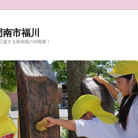
周南市福川
応援する新南陽の幼稚園！