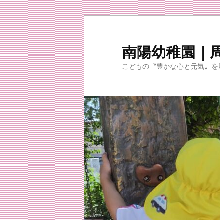
メ
サ
イ
ブ
ン
コ
南陽幼稚園｜
コ
ン
こどもの〝豊かな心と元気〟を
ン
テ
テ
ン
ン
ツ
ツ
へ
へ
移
移
動
動