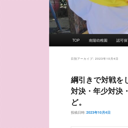
メ
TOP
南陽幼稚園
認可保
イ
ン
メ
日別アーカイブ:
2023年10月4日
ニ
ュ
綱引きで対戦を
ー
対決・年少対決
ど。
投稿日時:
2023年10月4日