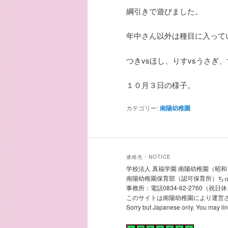
綱引きで遊びました。
年中さん以外は種目に入って
つきvsほし、りすvsうさぎ、
１０月３日の様子。
カテゴリー:
南陽幼稚園
連絡先・NOTICE
学校法人 真福学園 南陽幼稚園（昭和３０
南陽幼稚園保育部（認可保育所）ちゅうり
事務所：電話0834-62-2760（祝
このサイトは南陽幼稚園により運営
Sorry but Japanese only. You may l