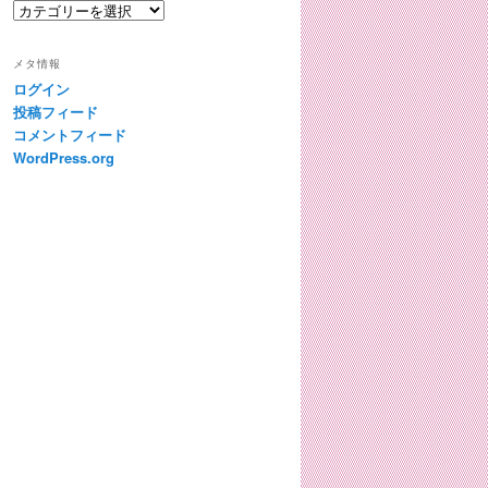
カ
稿
テ
ゴ
メタ情報
リ
ログイン
ー
投稿フィード
コメントフィード
WordPress.org