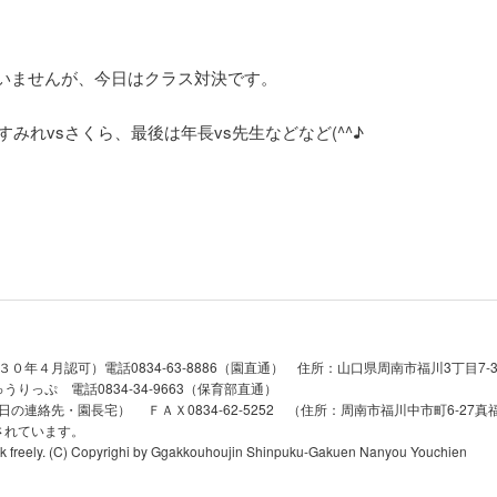
いませんが、今日はクラス対決です。
すみれvsさくら、最後は年長vs先生などなど(^^♪
年４月認可）電話0834-63-8886（園直通） 住所：山口県周南市福川3丁目7-30 
っぷ 電話0834-34-9663（保育部直通）
日休日の連絡先・園長宅） ＦＡＸ0834-62-5252 （住所：周南市福川中市町6-27
されています。
ink freely. (C) Copyrighi by Ggakkouhoujin Shinpuku-Gakuen Nanyou Youchien