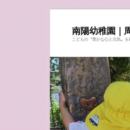
メ
サ
イ
ブ
ン
コ
南陽幼稚園｜
コ
ン
こどもの〝豊かな心と元気〟を
ン
テ
テ
ン
ン
ツ
ツ
へ
へ
移
移
動
動