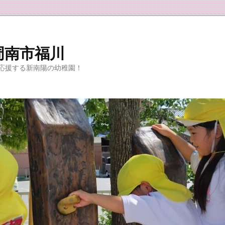
周南市福川
応援する新南陽の幼稚園！