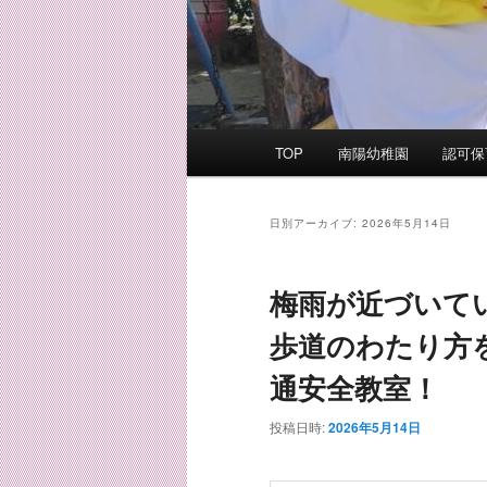
メ
TOP
南陽幼稚園
認可保
イ
ン
メ
日別アーカイブ:
2026年5月14日
ニ
ュ
梅雨が近づいて
ー
歩道のわたり方
通安全教室！
投稿日時:
2026年5月14日