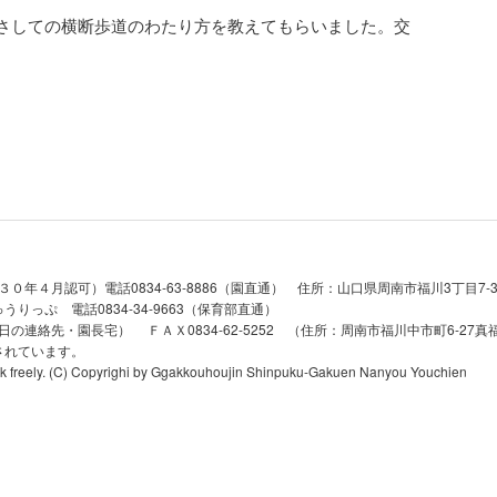
さしての横断歩道のわたり方を教えてもらいました。交
年４月認可）電話0834-63-8886（園直通） 住所：山口県周南市福川3丁目7-30 
っぷ 電話0834-34-9663（保育部直通）
日休日の連絡先・園長宅） ＦＡＸ0834-62-5252 （住所：周南市福川中市町6-27
されています。
ink freely. (C) Copyrighi by Ggakkouhoujin Shinpuku-Gakuen Nanyou Youchien