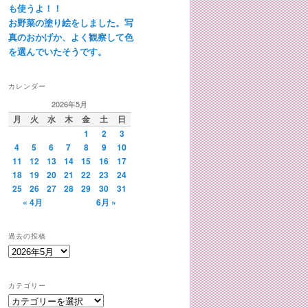
も使うよ！！
お野菜の塗り絵をしました。写
真のおかげか、よく観察して色
を選んでいたそうです。
カレンダー
2026年5月
月
火
水
木
金
土
日
1
2
3
4
5
6
7
8
9
10
11
12
13
14
15
16
17
18
19
20
21
22
23
24
25
26
27
28
29
30
31
« 4月
6月 »
過去の投稿
過
去
の
カテゴリー
投
カ
稿