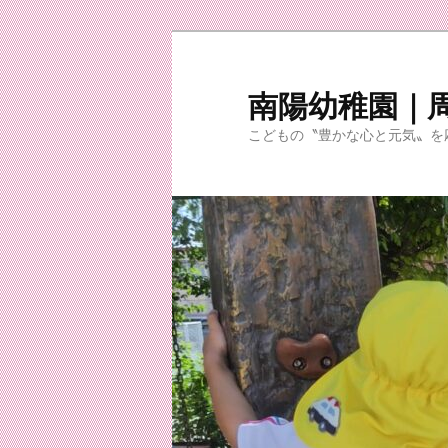
メ
サ
イ
ブ
ン
コ
南陽幼稚園｜
コ
ン
こどもの〝豊かな心と元気〟を
ン
テ
テ
ン
ン
ツ
ツ
へ
へ
移
移
動
動