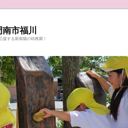
周南市福川
応援する新南陽の幼稚園！