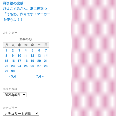
弾き絵の完成！
ひよこぐみさん、夏に役立つ
「うちわ」作りです！マーカー
も使うよ！！
カレンダー
2026年6月
月
火
水
木
金
土
日
1
2
3
4
5
6
7
8
9
10
11
12
13
14
15
16
17
18
19
20
21
22
23
24
25
26
27
28
29
30
« 5月
7月 »
過去の投稿
過
去
の
カテゴリー
投
カ
稿