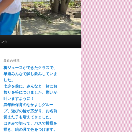
リンク
最近の投稿
梅ジュースができたクラスで、
早速みんなで試し飲みしていま
した。
七夕を前に、みんなと一緒にお
飾りを笹につけました。願いが
叶いますように！
異年齢保育のなかよしグルー
プ、遊びの輪が広がり、お名前
覚えた子も増えてきました。
はさみで切って、パスで模様を
描き、絵の具で色をつけます。