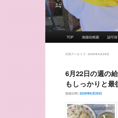
メ
TOP
南陽幼稚園
認可保
イ
ン
メ
日別アーカイブ:
2026年6月29日
ニ
ュ
6月22日の週の
ー
もしっかりと最
投稿日時:
2026年6月29日